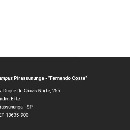
ampus
Pirassununga - "Fernando Costa"
v. Duque de Caxias Norte, 255
rdim Elite
irassununga - SP
EP 13635-900