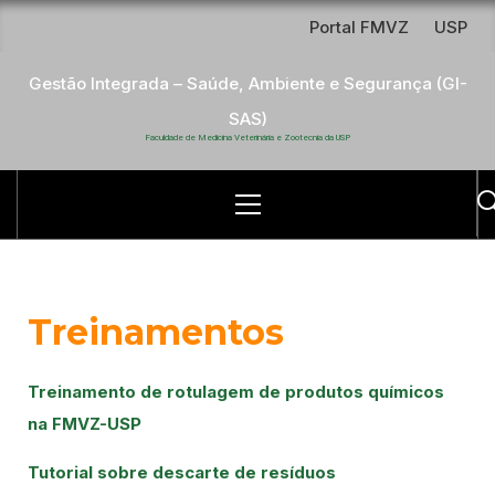
Portal FMVZ
USP
Gestão Integrada – Saúde, Ambiente e Segurança (GI-
SAS)
Faculdade de Medicina Veterinária e Zootecnia da USP
Treinamentos
Treinamento de rotulagem de produtos químicos
na FMVZ-USP
Tutorial sobre descarte de resíduos