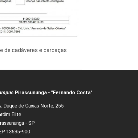
te de cadáveres e carcaças
ampus
Pirassununga - "Fernando Costa"
v. Duque de Caxias Norte, 255
rdim Elite
irassununga - SP
EP 13635-900