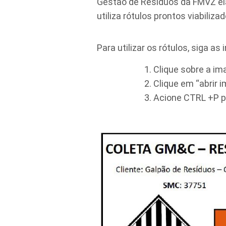
Gestão de Resíduos da FMVZ el
utiliza rótulos prontos viabili
Para utilizar os rótulos, siga as
Clique sobre a i
Clique em “abrir
Acione CTRL +P pa