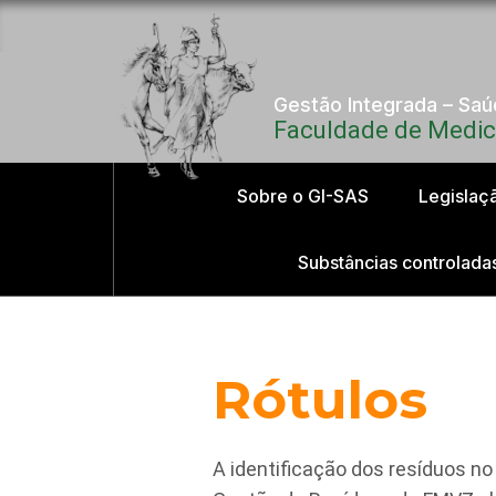
Gestão Integrada – Sa
Faculdade de Medici
Sobre o GI-SAS
Legislaç
Substâncias controlada
Rótulos
A identificação dos resíduos n