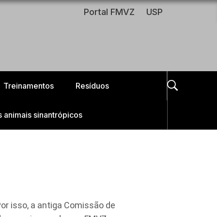
Portal FMVZ
USP
Treinamentos
Resíduos
s animais sinantrópicos
or isso, a antiga Comissão de