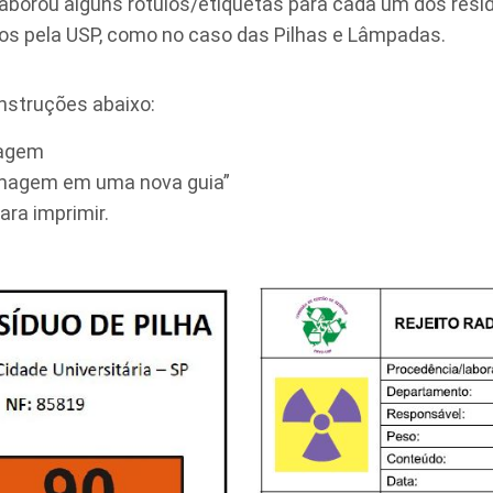
aborou alguns rótulos/etiquetas para cada um dos resí
zados pela USP, como no caso das Pilhas e Lâmpadas.
 instruções abaixo:
magem
 imagem em uma nova guia”
ra imprimir.